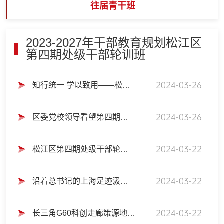
往届青干班
2023-2027年干部教育规划松江区
第四期处级干部轮训班
2024-03-26
知行统一 学以致用——松江区第四期处级干部轮训班开展班级交流
2024-03-26
区委党校领导看望第四期处级干部轮训班学员并召开座谈会
2024-03-22
松江区第四期处级干部轮训班参观华政校史馆
2024-03-22
沿着总书记的上海足迹汲取思想伟力——松江区第四期处级干部轮训班现场教学
2024-03-22
长三角G60科创走廊策源地企业谈新质生产力——松江区第四期处级干部轮训班开展访谈式教学