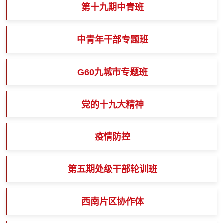
第十九期中青班
中青年干部专题班
G60九城市专题班
党的十九大精神
疫情防控
第五期处级干部轮训班
西南片区协作体