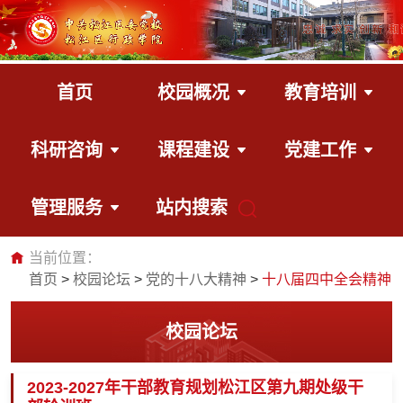
首页
校园概况
教育培训
科研咨询
课程建设
党建工作
管理服务
站内搜索
当前位置：
首页
校园论坛
党的十八大精神
十八届四中全会精神
校园论坛
2023-2027年干部教育规划松江区第九期处级干