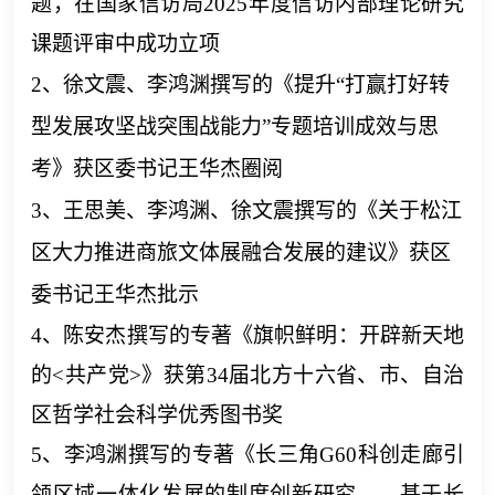
题，在国家信访局
2025年度信访内部理论研究
课题评审中成功立项
2、
徐文震、李鸿渊撰写的
《提升
“打赢打好转
型发展攻坚战突围战能力”专题培训成效与思
考》获区委书记王华杰圈阅
3、
王思美、李鸿渊、徐文震撰写的《关于松江
区大力推进商旅文体展融合发展的建议》获区
委书记王华杰批示
4、
陈安杰
撰写的
专著《旗帜鲜明：开辟新天地
的
<共产党>》获第34届北方十六省、市、自治
区哲学社会科学优秀图书奖
5、
李鸿渊撰写的专著《
长三角
G60科创走廊引
领区域一体化发展的制度创新研究——基于长