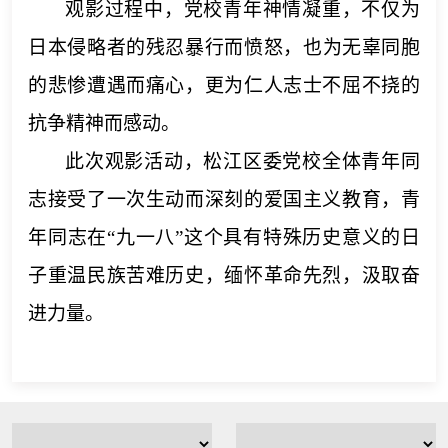
观影过程中，
党校青年
神情凝重，
不仅
为
日本侵略者的残忍暴行
而愤怒
，
也
为无辜同胞
的悲惨遭遇而痛心，更为仁人志士不屈不挠的
抗争精神
而
感动
。
此次观影活动，松江区委党校
全体青年同
志接受了
一
次
生动而深刻的爱国主义教育，
青
年同志
在
“九一八”
这个具有特殊历史意义的日
子重温民族苦难历史，缅怀革命先烈，汲取奋
进力量。