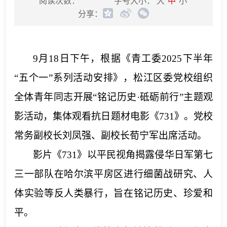
阅读次数：
字号大小：
大
中
小
分享：
9月1
8
日
下
午
，根据《青工委
2025下半年
“五个一”系列活动安排》，松江区委党校组织
全体青年同志开展“铭记历史·砥砺前行”主题观
影活动，集体观看抗日题材电影《731》。
党校
常务副校长刘凤强、副校长荀宁军出席活动。
影片《
731》以平民视角揭露侵华日军第七
三一部队在哈尔滨平房区进行细菌战研究、人
体实验等反人类暴行，旨在铭记历史、珍爱和
平。